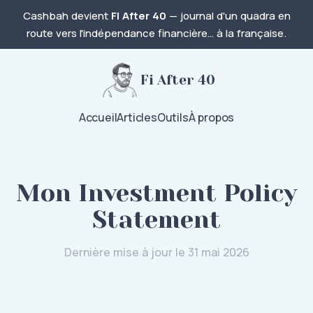
Cashbah devient
FI After 40
— journal d'un quadra en
route vers l'indépendance financière… à la française.
Fi After 40
Accueil
Articles
Outils
À propos
Mon Investment Policy
Statement
Dernière mise à jour le
31 mai 2026