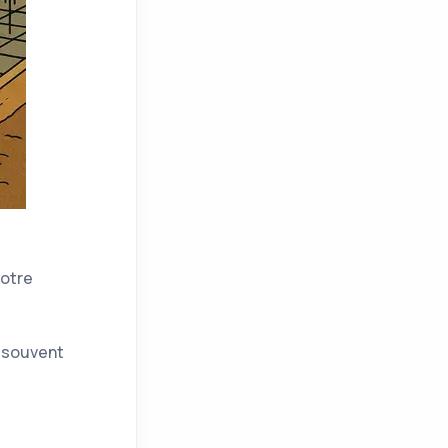
votre
s souvent