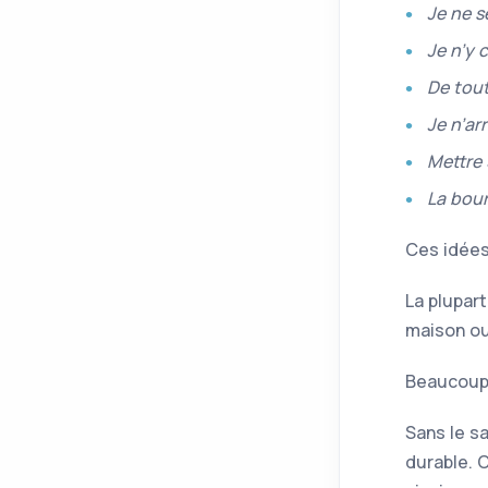
Je ne s
Je n’y 
De tout
Je n’ar
Mettre 
La bour
Ces idées
La plupart
maison ou 
Beaucoup 
Sans le sa
durable. C