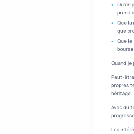
Qu’on p
prend b
Que la 
que pro
Que le 
bourse 
Quand je p
Peut-être 
propres t
héritage.
Avec du t
progresser
Les intérê