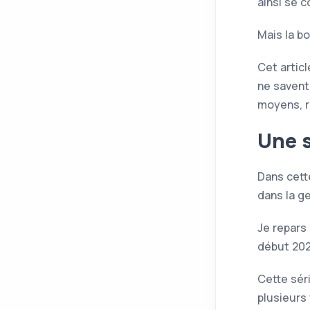
ainsi se 
Mais la bo
Cet artic
ne savent
moyens, re
Une s
Dans cett
dans la g
Je repars
début 202
Cette séri
plusieurs 