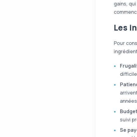
gains, qui
commence 
Les i
Pour cons
ingrédient
Frugali
diffici
Patien
arriven
années
Budge
suivi p
Se pay