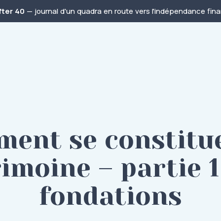
fter 40
— journal d'un quadra en route vers l'indépendance finan
ent se constitu
imoine – partie 1 
fondations