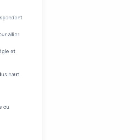
respondent
ur allier
égie et
lus haut.
s ou