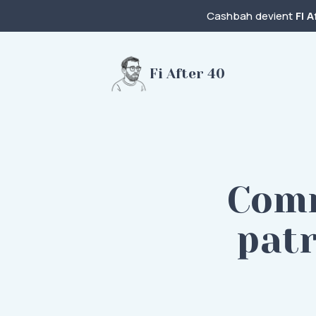
Cashbah devient
FI A
Fi After 40
Comm
patr