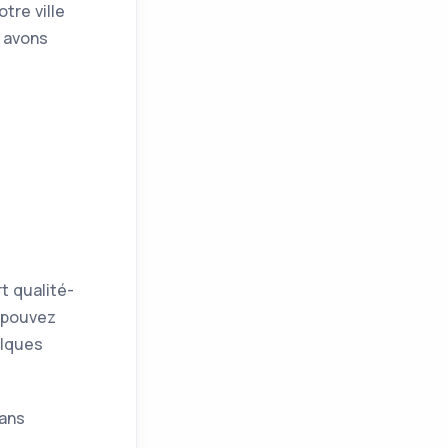
tre ville
s avons
t qualité-
s pouvez
elques
dans