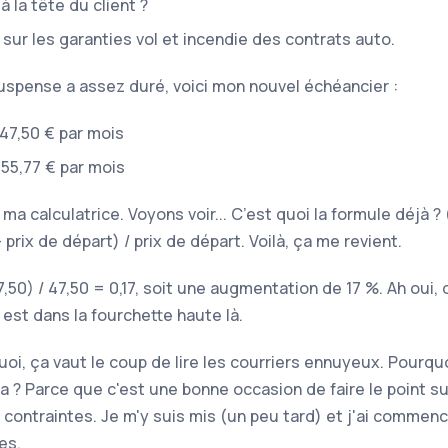
 à la tête du client ?
 sur les garanties vol et incendie des contrats auto.
 suspense a assez duré, voici mon nouvel échéancier :
 47,50 € par mois
 55,77 € par mois
ma calculatrice. Voyons voir... C’est quoi la formule déjà ? 
- prix de départ) / prix de départ. Voilà, ça me revient.
7,50) / 47,50 = 0,17, soit une augmentation de 17 %. Ah oui,
est dans la fourchette haute là.
i, ça vaut le coup de lire les courriers ennuyeux. Pourquo
ça ? Parce que c'est une bonne occasion de faire le point s
contraintes. Je m'y suis mis (un peu tard) et j'ai commenc
es.