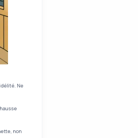
idélité. Ne
 hausse
hette, non