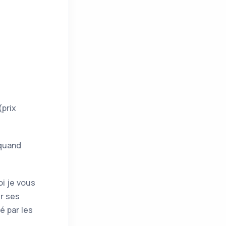
(prix
 quand
i je vous
ur ses
é par les