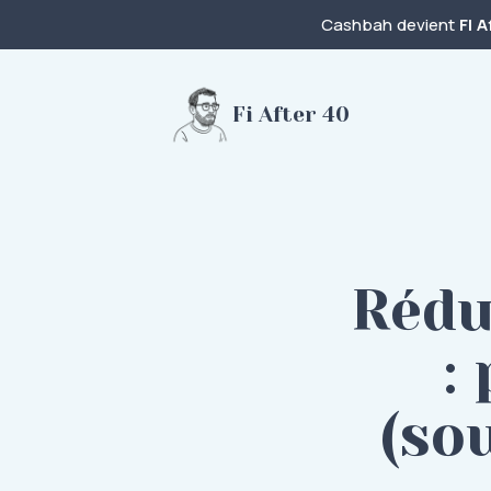
Cashbah devient
FI A
Fi After 40
Rédu
:
(so