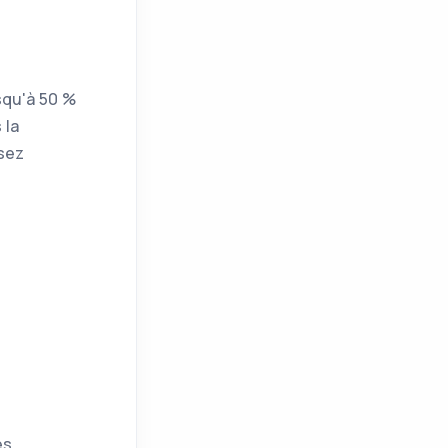
squ'à 50 %
 la
sez
es