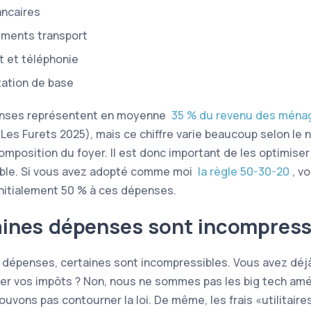
ancaires
ments transport
t et téléphonie
tation de base
nses représentent en moyenne
35 % du revenu des ména
Les Furets 2025), mais ce chiffre varie beaucoup selon le 
composition du foyer. Il est donc important de les optimise
ble. Si vous avez adopté comme moi
la règle 50-30-20
, v
initialement 50 % à ces dépenses.
ines dépenses sont incompress
 dépenses, certaines sont incompressibles. Vous avez déj
er vos impôts ? Non, nous ne sommes pas les big tech amé
ouvons pas contourner la loi. De même, les frais
utilitaire