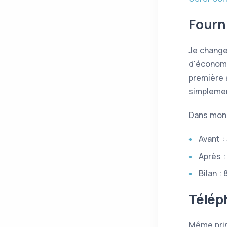
Fourn
Je change
d'économi
première 
simplemen
Dans mon 
Avant :
Après :
Bilan :
Télép
Même prin