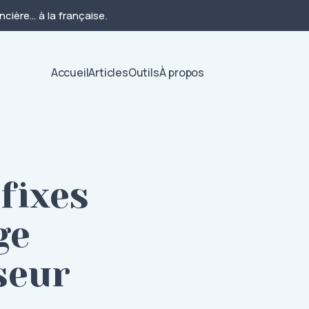
cière… à la française.
Accueil
Articles
Outils
À propos
fixes
ge
seur