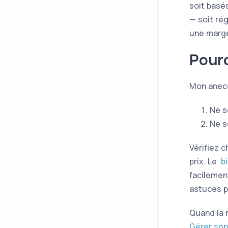
soit basé
— soit ré
une marg
Pourq
Mon anecd
Ne s
Ne s
Vérifiez 
prix. Le
b
facilemen
astuces p
Quand la 
Gérer son