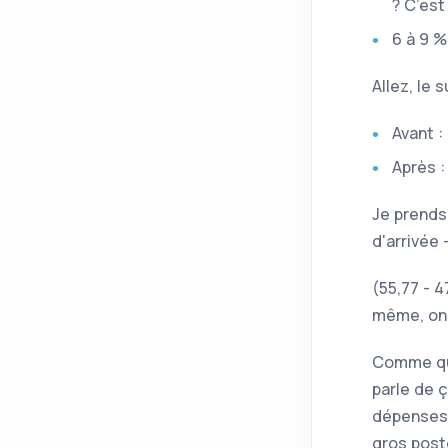
? C’est
6 à 9 %
Allez, le
Avant :
Après :
Je prends 
d'arrivée 
(55,77 - 4
même, on 
Comme quo
parle de 
dépenses 
gros post