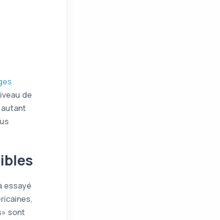
ges
niveau de
r autant
ous
ibles
à essayé
ricaines,
s
sont