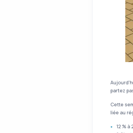
Aujourd'hu
partez pas
Cette sem
liée au r
12 % à 