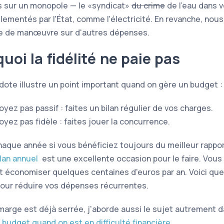
s sur un monopole — le
syndicat
du crime
de l'eau dans vo
glementés par l'État, comme l'électricité. En revanche, nou
e de manœuvre sur d'autres dépenses.
uoi la fidélité ne paie pas
ote illustre un point important quand on gère un budget :
oyez pas passif : faites un bilan régulier de vos charges.
oyez pas fidèle : faites jouer la concurrence.
chaque année si vous bénéficiez toujours du meilleur rappor
ilan annuel
est une excellente occasion pour le faire. Vou
t économiser quelques centaines d'euros par an. Voici qu
our réduire vos dépenses récurrentes.
marge est déjà serrée, j'aborde aussi le sujet autrement 
 budget quand on est en difficulté financière
.