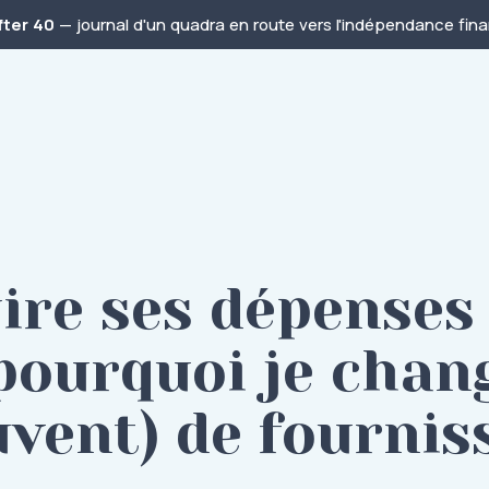
fter 40
— journal d'un quadra en route vers l'indépendance finan
ire ses dépenses 
 pourquoi je chan
uvent) de fournis