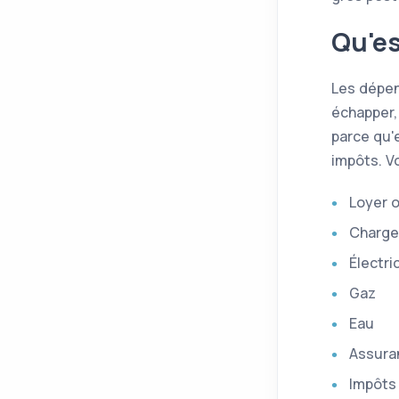
Qu'es
Les dépen
échapper, 
parce qu'
impôts. Vo
Loyer o
Charge
Électri
Gaz
Eau
Assuran
Impôts 