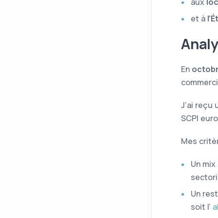
aux
lo
et à
l’É
Analy
En
octob
commercia
J’ai reçu
SCPI
euro
Mes critè
Un mix
sectori
Un res
soit l’
a