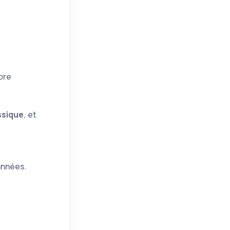
ore
ssique
, et
s
années.