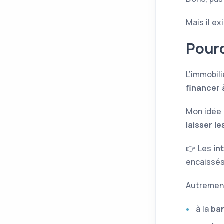
Mais il ex
Pour
L’immobili
financer 
Mon idée 
laisser l
👉 Les
in
encaissés,
Autrement
à la
ba