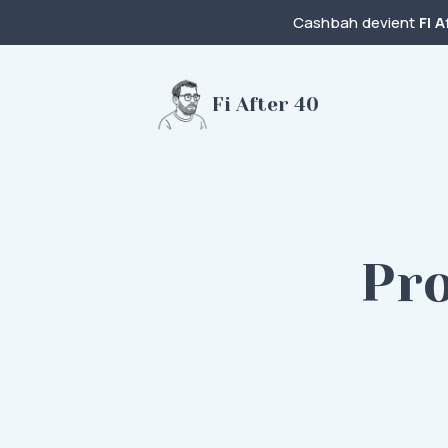
Cashbah devient
FI A
Fi After 40
Pro