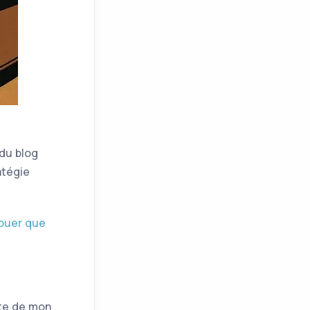
du blog
atégie
louer que
ute de mon