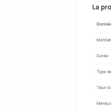
La pr
Donné
Montan
Durée
Type d
Taux (c
Mensua