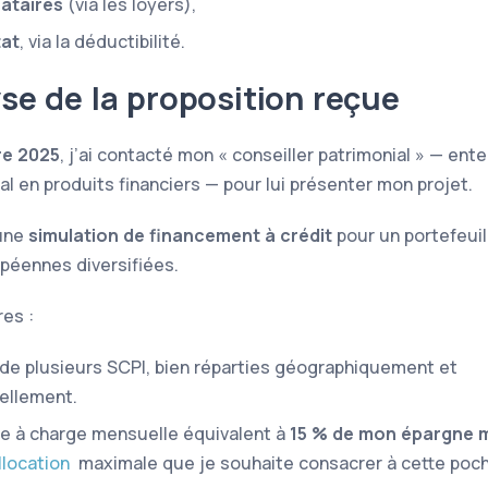
cataires
(via les loyers),
tat
, via la déductibilité.
se de la proposition reçue
re 2025
, j’ai contacté mon
conseiller patrimonial
— ente
l en produits financiers — pour lui présenter mon projet.
 une
simulation de financement à crédit
pour un portefeuil
péennes diversifiées.
res :
 de plusieurs
SCPI
, bien réparties géographiquement et
ellement.
te à charge mensuelle équivalent à
15 % de mon épargne 
llocation
maximale que je souhaite consacrer à cette poch