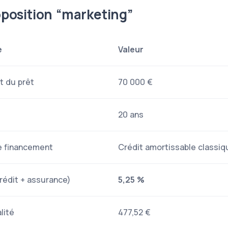
oposition “marketing”
e
Valeur
t du prêt
70 000 €
20 ans
e financement
Crédit amortissable classiq
rédit + assurance)
5,25 %
lité
477,52 €