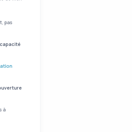
t, pas
capacité
cation
ouverture
s à