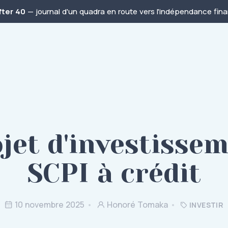
fter 40
— journal d'un quadra en route vers l'indépendance finan
jet d'investisse
SCPI à crédit
10 novembre 2025
Honoré Tomaka
INVESTIR