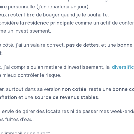
ire personnelle (j’en reparlerai un jour).
eux
rester libre
de bouger quand je le souhaite.
onsidère la
résidence principale
comme un actif de confor
e un investissement.
 côté, j’ai un salaire correct,
pas de dettes
, et une
bonne 
t
.
, j’ai compris qu’en matière d’investissement, la
diversifi
 mieux contrôler le risque.
ier, surtout dans sa version
non cotée
, reste une
bonne c
nflation
et une
source de revenus stables
.
as envie de gérer des locataires ni de passer mes week-end
s fuites d’eau.
d’immobilier en direct.