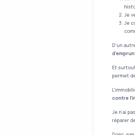
histo
Je v
Je c
comm
D’un autre
d’emprun
Et surtout
permet de
L’immobil
contre l’i
Je n’ai p
réparer de
Donc, pas 