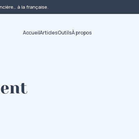
cière… à la française.
Accueil
Articles
Outils
À propos
ment