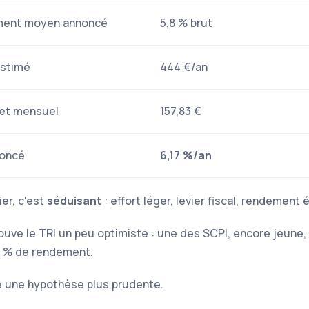
ent moyen annoncé
5,8 % brut
estimé
444 €/an
net mensuel
157,83 €
noncé
6,17 %/an
ier, c'est
séduisant
: effort léger, levier fiscal, rendement 
rouve le TRI un peu optimiste : une des
SCPI
, encore jeune
0 % de rendement.
e une hypothèse plus prudente.