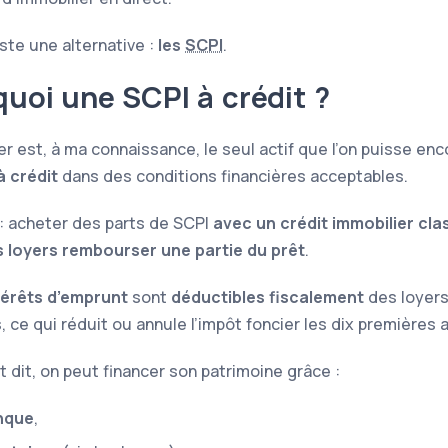
iste une alternative :
les
SCPI
.
quoi une
SCPI
à crédit ?
er est, à ma connaissance, le seul actif que l’on puisse enc
à crédit
dans des conditions financières acceptables.
: acheter des parts de
SCPI
avec un crédit immobilier cla
es loyers rembourser une partie du prêt
.
térêts d’emprunt
sont
déductibles fiscalement
des loyer
 ce qui réduit ou annule l’impôt foncier les dix premières 
 dit, on peut financer son patrimoine grâce :
nque
,