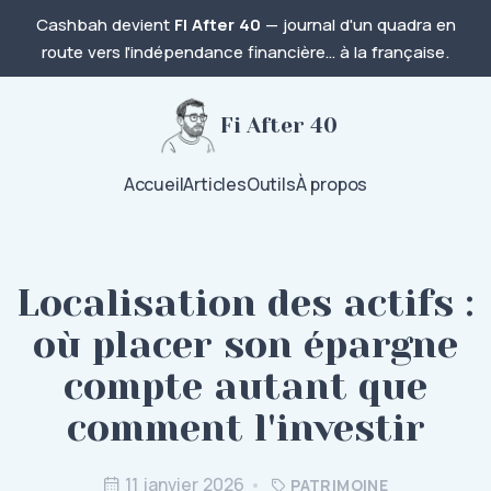
Cashbah devient
FI After 40
— journal d'un quadra en
route vers l'indépendance financière… à la française.
Fi After 40
Accueil
Articles
Outils
À propos
Localisation des actifs :
où placer son épargne
compte autant que
comment l'investir
11 janvier 2026
PATRIMOINE