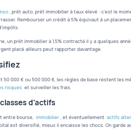
onso
, prêt auto, prêt immobilier à taux élevé : c'est le mo
rrasser. Rembourser un crédit à 5% équivaut à un placemen
d'impôts.
e, un prêt immobilier à 1,5% contracté il y a quelques anné
rgent placé ailleurs peut rapporter davantage.
sifiez
ait 50 000 € ou 500 000 €, les règles de base restent les m
es risques
et surveiller les frais.
classes d'actifs
it entre bourse,
immobilier
, et éventuellement
actifs alte
pital est diversifié, mieux il encaisse les chocs. On garde 