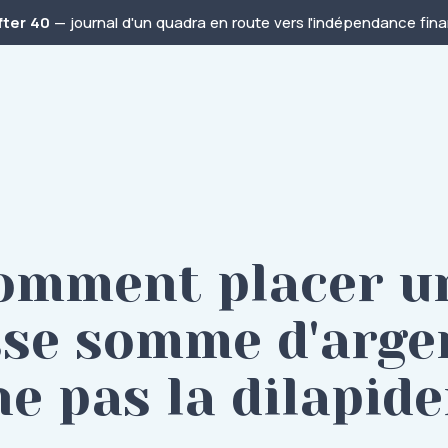
fter 40
— journal d'un quadra en route vers l'indépendance finan
omment placer u
se somme d'arge
ne pas la dilapide