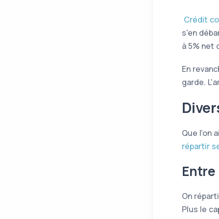
Crédit c
s'en déba
à 5% net 
En revanch
garde. L'a
Diver
Que l'on 
répartir s
Entre 
On répart
Plus le ca