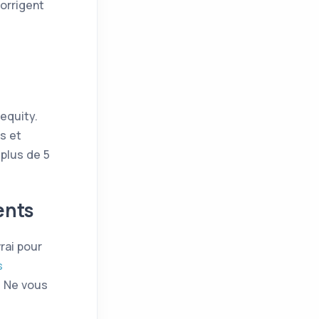
corrigent
 equity.
s et
plus de 5
ents
vrai pour
s
. Ne vous