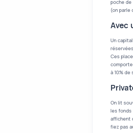
poche de 
(on parle
Avec u
Un capita
réservées 
Ces place
comporten
à 10% de 
Priva
On lit so
les fonds 
affichent
fiez pas a