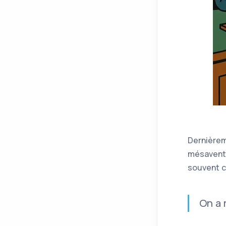
Dernièrem
mésaventu
souvent 
On a 