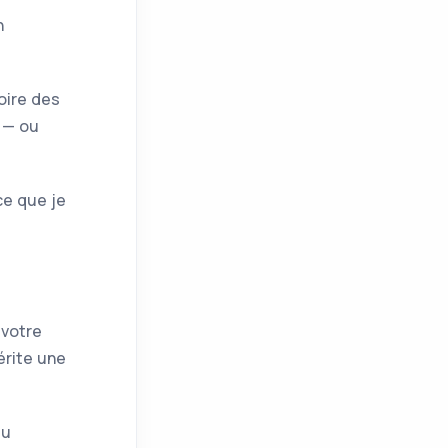
n
oire des
 — ou
ce que je
 votre
érite une
du