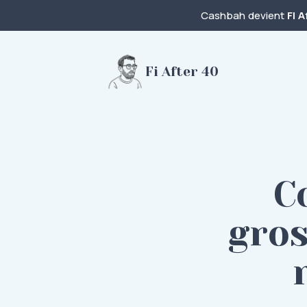
Cashbah devient
FI A
Fi After 40
C
gros