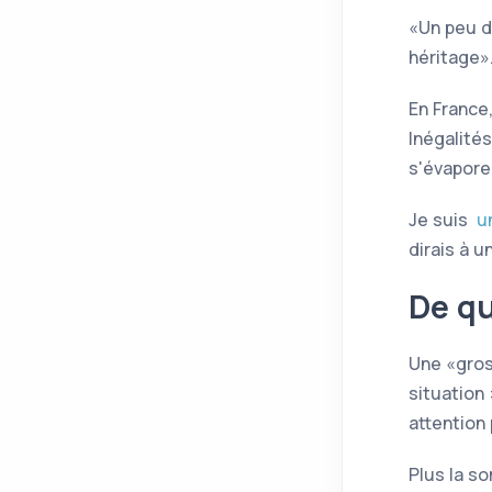
Un peu d
héritage
En France
Inégalité
s'évaporer
Je suis
u
dirais à u
De qu
Une
gro
situation
attention 
Plus la s