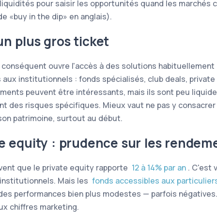
liquidités pour saisir les opportunités quand les marchés 
 de
buy in the dip
en anglais).
n plus gros ticket
l conséquent ouvre l'accès à des solutions habituellement
aux institutionnels : fonds spécialisés, club deals, private
ments peuvent être intéressants, mais ils sont peu liquide
t des risques spécifiques. Mieux vaut ne pas y consacrer 
son patrimoine, surtout au début.
te equity : prudence sur les rendem
uvent que le private equity rapporte
12 à 14% par an
. C'est 
institutionnels. Mais les
fonds accessibles aux particulier
 des performances bien plus modestes — parfois négatives
ux chiffres marketing.