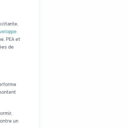
xcitante,
nveloppe
me.
PEA
et
ées de
erforme
 montent
ormir,
contre un