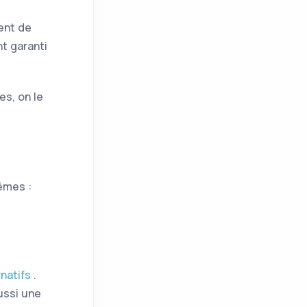
ment de
t garanti
es, on le
êmes :
rnatifs
.
aussi une