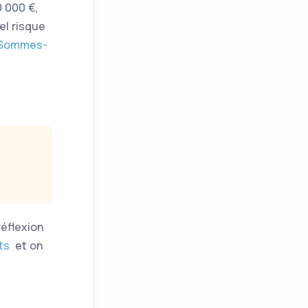
0 000 €,
uel risque
Sommes-
réflexion
ts
et on