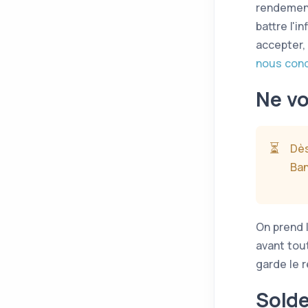
rendement
battre l'i
accepter, 
nous cond
Ne vo
⏳
Dès
Ban
On prend 
avant tou
garde le 
Solde