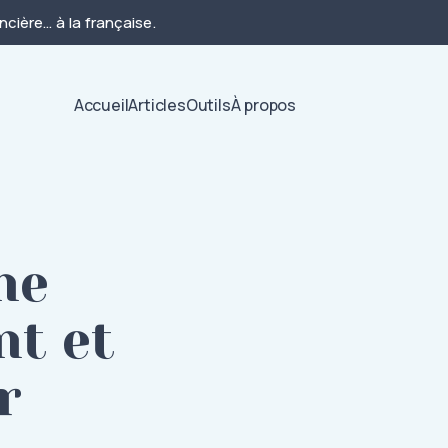
cière… à la française.
Accueil
Articles
Outils
À propos
ne
nt et
r